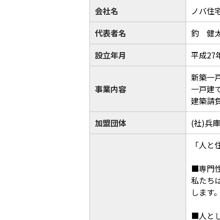
会社名
ノバ住
代表者名
釣 健
設立年月
平成27
新築一
事業内容
一戸建
建築請
加盟団体
(社)兵
「人と
■専門
私たち
します
■人と