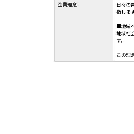
企業理念
日々の
指しま
■地域
地域社
す。
この理