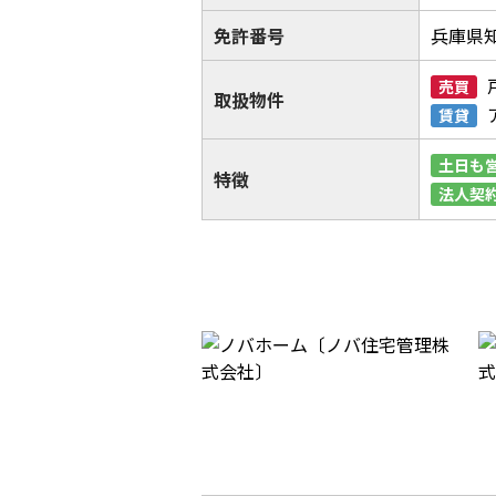
免許番号
兵庫県知
売買
取扱物件
賃貸
土日も
特徴
法人契