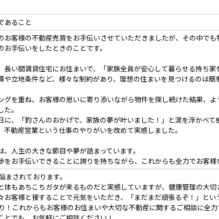
であること
のお客様の不動産売買をお手伝いさせていただきましたが、その中でも
のお手伝いをしたときのことです。
、長い間賃貸住宅にお住まいで、「家族全員が安心して暮らせる持ち家
算や立地条件など、様々な制約があり、理想の住まいを見つけるのは簡
ングを重ね、お客様の思いに寄り添いながら物件を探し続けた結果、よ
した。
日に、「釣さんのおかげで、家族の夢が叶いました！」と涙を浮かべて
、不動産営業という仕事のやりがいを改めて実感しました。
は、人生の大きな節目や夢が詰まっています。
歩をお手伝いできることに誇りを持ちながら、これからも全力でお客様
に悩まされております。
と体もあちこちガタが来るものだと実感していますが、健康管理の大切
々お客様と接することで元気をいただき、「まだまだ頑張るぞ！」とい
盛り！これからもお客様のお住まいや大切な不動産に関するご相談に全力
ことでも、お気軽にご相談ください！