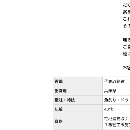
だ
案
こ
そ
地
ご
軽
お
役職
代表取締役
出身地
兵庫県
趣味・特技
魚釣り・ドラ
年齢
40代
宅地建物取引
資格
１級管工事施