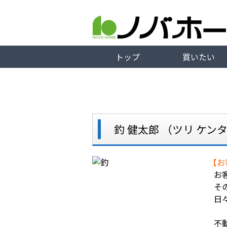
トップ
買いたい
釣 健太郎
（ツリ ケン
【お
お
そ
日
不