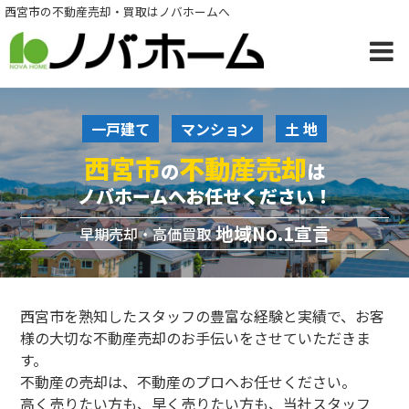
西宮市の不動産売却・買取はノバホームへ
一戸建て
マンション
土 地
西宮市
不動産売却
の
は
ノバホームへお任せください！
地域No.1宣言
早期売却・高価買取
西宮市を熟知したスタッフの豊富な経験と実績で、お客
様の大切な不動産売却のお手伝いをさせていただきま
す。
不動産の売却は、不動産のプロへお任せください。
高く売りたい方も、早く売りたい方も、当社スタッフ