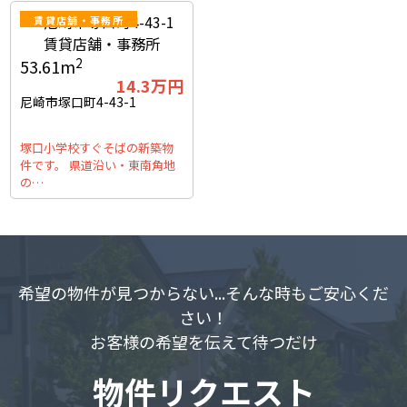
賃貸店舗・事務所
2
53.61m
14.3
万円
尼崎市塚口町4-43-1
塚口小学校すぐそばの新築物
件です。 県道沿い・東南角地
の…
希望の物件が見つからない...そんな時もご安心くだ
さい！
お客様の希望を伝えて待つだけ
物件リクエスト