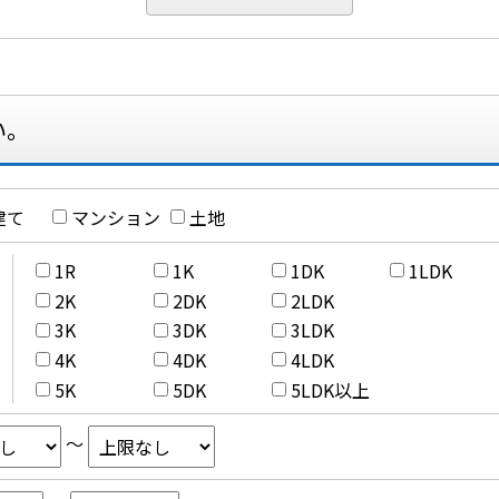
い。
建て
マンション
土地
1R
1K
1DK
1LDK
2K
2DK
2LDK
3K
3DK
3LDK
4K
4DK
4LDK
5K
5DK
5LDK以上
～