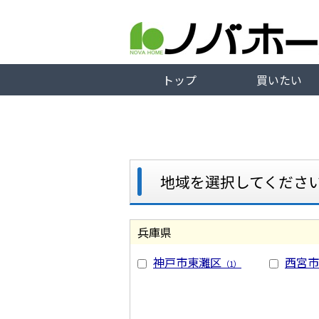
トップ
買いたい
地域を選択してくださ
兵庫県
神戸市東灘区
西宮市
（1）