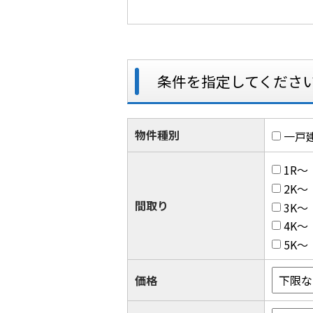
条件を指定してくださ
物件種別
一戸
1R～
2K～
間取り
3K～
4K～
5K～
価格