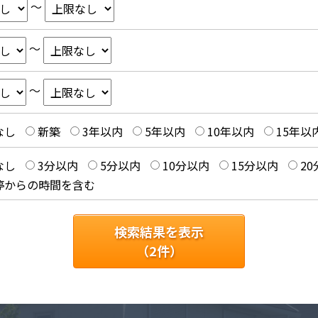
～
～
～
なし
新築
3年以内
5年以内
10年以内
15年以
なし
3分以内
5分以内
10分以内
15分以内
2
停からの時間を含む
検索結果を表示
（
2
件）