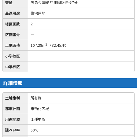
交通
阪急今津線 甲東園駅徒歩7分
最適用途
住宅用地
総区画数
2
区画番号
－
2
土地面積
107.28m
（32.45坪）
小学校区
中学校区
詳細情報
土地権利
所有権
都市計画
市街化区域
用途地域
１種中高
建ぺい率
60%