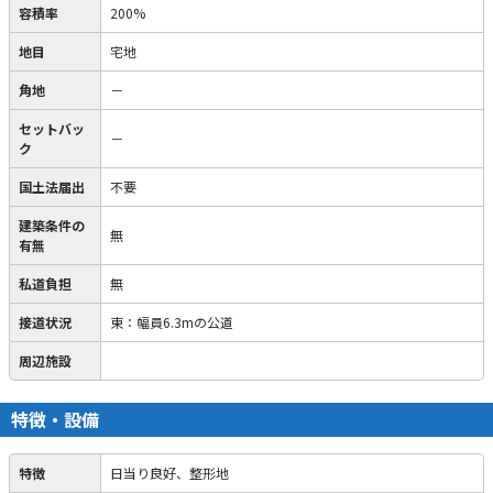
容積率
200%
地目
宅地
角地
－
セットバッ
－
ク
国土法届出
不要
建築条件の
無
有無
私道負担
無
接道状況
東：幅員6.3mの公道
周辺施設
特徴・設備
特徴
日当り良好、整形地