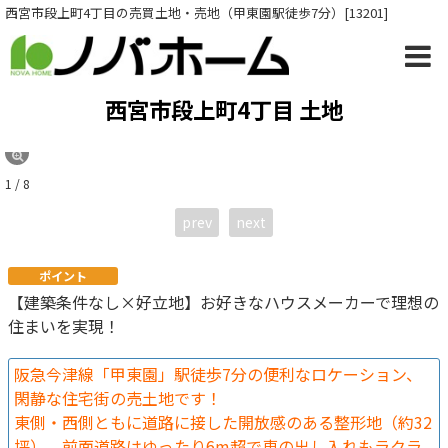
西宮市段上町4丁目の売買土地・売地（甲東園駅徒歩7分）[13201]
西宮市段上町4丁目 土地
1 / 8
prev
next
ポイント
【建築条件なし×好立地】お好きなハウスメーカーで理想の
住まいを実現！
阪急今津線「甲東園」駅徒歩7分の便利なロケーション、
閑静な住宅街の売土地です！
東側・西側ともに道路に接した開放感のある整形地（約32
坪）。前面道路はゆったり6m超で車の出し入れもラクラ