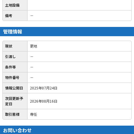
土地設備
備考
－
管理情報
現状
更地
引渡し
－
条件等
－
物件番号
－
情報公開日
2025年07月24日
次回更新予
2026年08月16日
定日
取引態様
専任
お問い合わせ