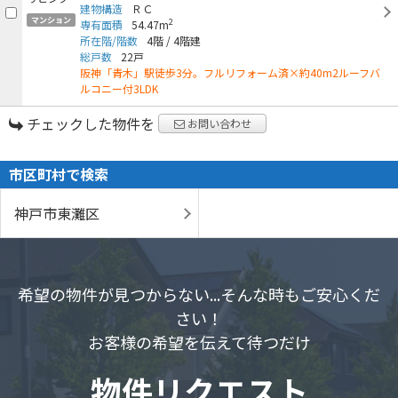
建物構造
ＲＣ
マンション
2
専有面積
54.47m
所在階/階数
4階
/
4階建
総戸数
22戸
阪神「青木」駅徒歩3分。フルリフォーム済×約40m2ルーフバ
ルコニー付3LDK
チェックした物件を
お問い合わせ
市区町村で検索
神戸市東灘区
希望の物件が見つからない...そんな時もご安心くだ
さい！
お客様の希望を伝えて待つだけ
物件リクエスト