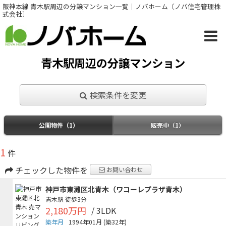
阪神本線 青木駅周辺の分譲マンション一覧｜ノバホーム〔ノバ住宅管理株
式会社〕
青木駅周辺の分譲マンション
検索条件を変更
公開物件（1）
販売中（1）
1
件
チェックした物件を
お問い合わせ
神戸市東灘区北青木（ワコーレプラザ青木）
青木駅
徒歩3分
2,180万円
/ 3LDK
築年月
1994年01月
(築32年)