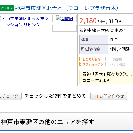
神戸市東灘区北青木（ワコーレプラザ青木）
マンシ
2,180
3LDK
ン
万円
/
阪神本線 青木駅
徒歩3分
ＲＣ
構造
4階
/
4階建
所在階/階数
阪神「青木」駅徒歩3分。
コニー付3LDK
チェックした物件をまとめて
てチェック
お問い合わせ
神戸市東灘区の他のエリアを探す