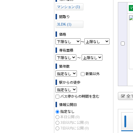
マンション (1)
売
間取り
ョ
3LDK (1)
価格
～
専有面積
～
築年数
新築以外
駅からの徒歩
全
バス停からの時間を含む
情報公開日
指定なし
本日公開
(0)
3日以内に公開
(0)
7日以内に公開
(0)