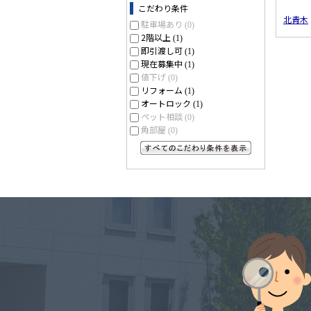
こだわり条件
北青木
駐車場あり
(0)
2階以上
(1)
即引渡し可
(1)
現在募集中
(1)
値下げ
(0)
リフォーム
(1)
オートロック
(1)
ペット相談
(0)
角部屋
(0)
すべてのこだわり条件を見る