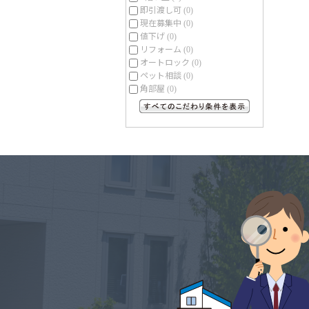
即引渡し可
(0)
現在募集中
(0)
値下げ
(0)
リフォーム
(0)
オートロック
(0)
ペット相談
(0)
角部屋
(0)
すべてのこだわり条件を見る