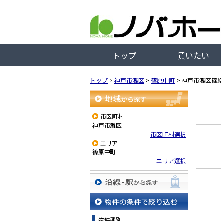
トップ
買いたい
トップ
>
神戸市灘区
>
篠原中町
>
神戸市灘区篠
地域から探す
市区町村
神戸市灘区
市区町村選択
エリア
篠原中町
エリア選択
沿線・駅から探す
物件の条件で絞り込む
物件種別