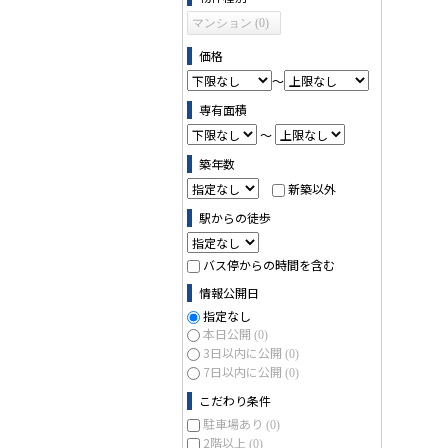
マンション (0)
価格
～
専有面積
～
築年数
新築以外
駅からの徒歩
バス停からの時間を含む
情報公開日
指定なし
本日公開
(0)
3日以内に公開
(0)
7日以内に公開
(0)
こだわり条件
駐車場あり
(0)
2階以上
(0)