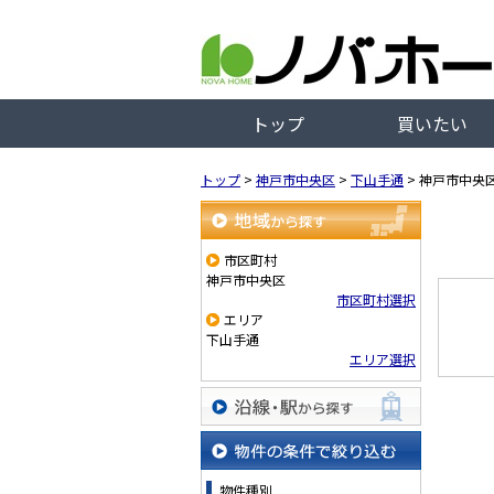
トップ
買いたい
トップ
>
神戸市中央区
>
下山手通
>
神戸市中央
地域から探す
市区町村
神戸市中央区
市区町村選択
エリア
下山手通
エリア選択
沿線・駅から探す
物件の条件で絞り込む
物件種別