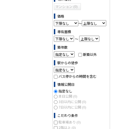
マンション (0)
価格
～
専有面積
～
築年数
新築以外
駅からの徒歩
バス停からの時間を含む
情報公開日
指定なし
本日公開
(0)
3日以内に公開
(0)
7日以内に公開
(0)
こだわり条件
駐車場あり
(0)
2階以上
(0)