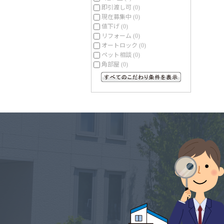
即引渡し可
(0)
現在募集中
(0)
値下げ
(0)
リフォーム
(0)
オートロック
(0)
ペット相談
(0)
角部屋
(0)
すべてのこだわり条件を見る