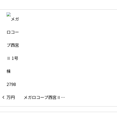
メガロコープ西宮Ⅱ…