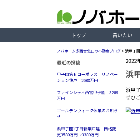
トップ
買いたい
ノバホーム＠西宮北口の不動産ブログ
>
浜甲子園
2022
最近の投稿
浜甲
甲子園第６コーポラス リノベー
ション住戸 2680万円
浜甲子
ファインシティ西宮甲子園 3269
ぜひ
万円
ゴールデンウィーク休業のお知ら
せ
浜甲子園1丁目新築戸建 価格変
更3580万円→3380万円