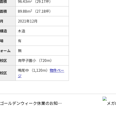
2
面積
96.43m
（29.17坪）
2
面積
89.88m
（27.18坪）
月
2021年12月
構造
木造
場
有
ォーム
無
校区
南甲子園小
（720m）
鳴尾中
（1,120m）
物件ペー
校区
ジ
ゴールデンウィーク休業のお知…