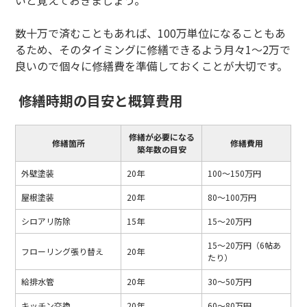
いと覚えておきましょう。
数十万で済むこともあれば、100万単位になることもあ
るため、そのタイミングに修繕できるよう月々1～2万で
良いので個々に修繕費を準備しておくことが大切です。
修繕時期の目安と概算費用
修繕が必要になる
修繕箇所
修繕費用
築年数の目安
外壁塗装
20年
100～150万円
屋根塗装
20年
80～100万円
シロアリ防除
15年
15～20万円
15～20万円（6帖あ
フローリング張り替え
20年
たり）
給排水管
20年
30～50万円
キッチン交換
20年
60〜80万円